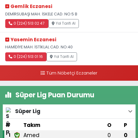
Gemlik Eczanesi
DEMİRSUBAŞI MAH. İSKELE CAD. NO:5 B
0 (224) 513 02 47
Yol Tarifi Al
Yasemin Eczanesi
HAMİDİYE MAH. İSTİKLAL CAD. NO:40
0 (224) 513 01 16
Yol Tarifi Al
Tüm Nöbetçi Eczaneler
Süper Lig Puan Durumu
Süper Lig
#
Takım
O
P
Amed
0
0
1