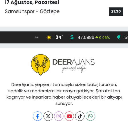
17 Ağustos, Pazartesi
Samsunspor - Göztepe
21:30
°
34
47,5986
5
0.06
%
DeerAjans, yepyeni temasıyla sizleri buluştururken,
sadelik ve modernizmi bir araya getiriyor. Şatafattan
kaçınıyor ve insanlara haber okuyabilecekleri bir altyapı
sunuyor.