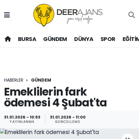
Hava Durumu
BURSA
GÜNDEM
DÜNYA
SPOR
EĞİTİ
Trafik Durumu
Puan Durumu ve Fikstür
Tüm Manşetler
HABERLER
GÜNDEM
Son Dakika Haberleri
Emeklilerin fark
ödemesi 4 Şubat'ta
Haber Arşivi
31.01.2026 - 10:53
31.01.2026 - 11:00
YAYINLANMA
GÜNCELLEME