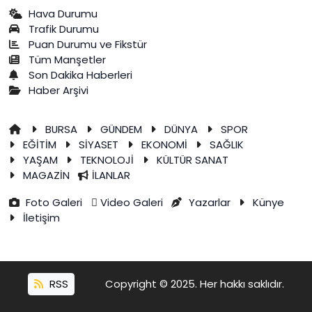
Hava Durumu
Trafik Durumu
Puan Durumu ve Fikstür
Tüm Manşetler
Son Dakika Haberleri
Haber Arşivi
BURSA
GÜNDEM
DÜNYA
SPOR
EĞİTİM
SİYASET
EKONOMİ
SAĞLIK
YAŞAM
TEKNOLOJİ
KÜLTÜR SANAT
MAGAZİN
İLANLAR
Foto Galeri
Video Galeri
Yazarlar
Künye
İletişim
RSS
Copyright © 2025. Her hakkı saklıdır.