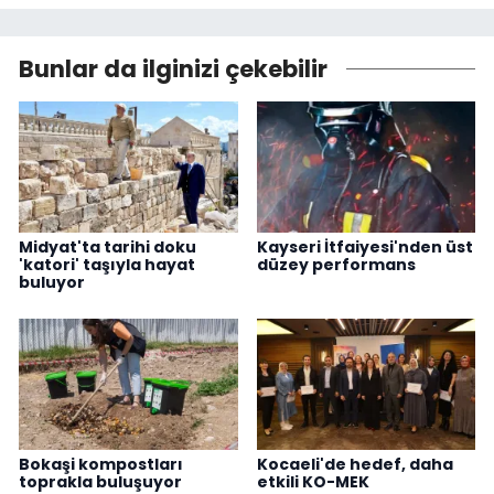
Bunlar da ilginizi çekebilir
Midyat'ta tarihi doku
Kayseri İtfaiyesi'nden üst
'katori' taşıyla hayat
düzey performans
buluyor
Bokaşi kompostları
Kocaeli'de hedef, daha
toprakla buluşuyor
etkili KO-MEK