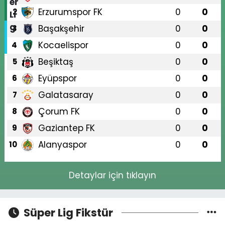
Erzurumspor FK
0
0
2
Başakşehir
0
0
3
Kocaelispor
0
0
4
Beşiktaş
0
0
5
Eyüpspor
0
0
6
Galatasaray
0
0
7
Çorum FK
0
0
8
Gaziantep FK
0
0
9
Alanyaspor
0
0
10
Detaylar için tıklayın
Süper Lig Fikstür