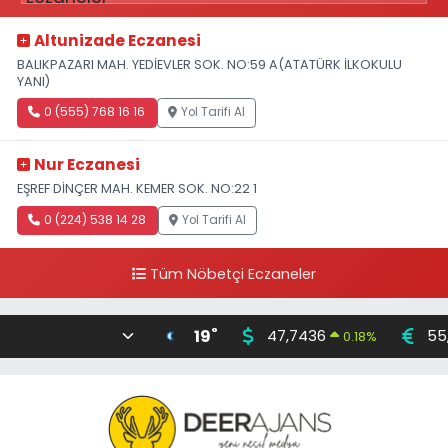
Altunizade Eczanesi
BALIKPAZARI MAH. YEDİEVLER SOK. NO:59 A(ATATÜRK İLKOKULU
YANI)
0 (555) 768 16 16
Yol Tarifi Al
Nur Eczanesi
EŞREF DİNÇER MAH. KEMER SOK. NO:22 1
0 (224) 538 14 28
Yol Tarifi Al
Tüm Nöbetçi Eczaneler
°
19
47,7436
55
0.18
%