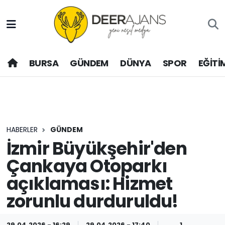
Hava Durumu
BURSA
GÜNDEM
DÜNYA
SPOR
EĞİTİ
Trafik Durumu
Puan Durumu ve Fikstür
Tüm Manşetler
HABERLER
GÜNDEM
Son Dakika Haberleri
İzmir Büyükşehir'den
Çankaya Otoparkı
Haber Arşivi
açıklaması: Hizmet
zorunlu durduruldu!
29.04.2026 - 16:29
29.04.2026 - 17:40
1