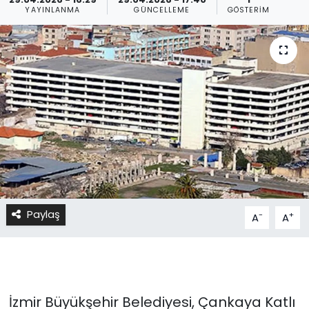
YAYINLANMA
GÜNCELLEME
GÖSTERIM
Paylaş
-
+
A
A
İzmir Büyükşehir Belediyesi, Çankaya Katlı