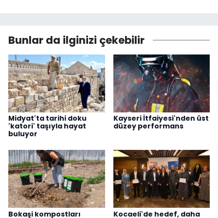
Bunlar da ilginizi çekebilir
Midyat'ta tarihi doku
Kayseri İtfaiyesi'nden üst
'katori' taşıyla hayat
düzey performans
buluyor
Bokaşi kompostları
Kocaeli'de hedef, daha