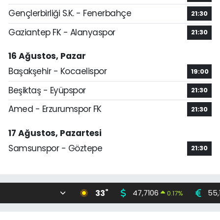
Gençlerbirliği S.K. - Fenerbahçe
21:30
Gaziantep FK - Alanyaspor
21:30
16 Ağustos, Pazar
Başakşehir - Kocaelispor
19:00
Beşiktaş - Eyüpspor
21:30
Amed - Erzurumspor FK
21:30
17 Ağustos, Pazartesi
Samsunspor - Göztepe
21:30
°
33
47,7106
55,
0.17
%