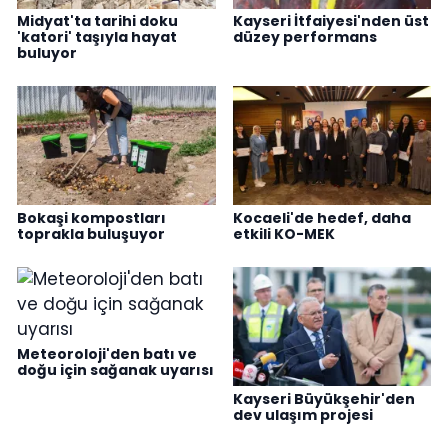
Midyat'ta tarihi doku
Kayseri İtfaiyesi'nden üst
'katori' taşıyla hayat
düzey performans
buluyor
Bokaşi kompostları
Kocaeli'de hedef, daha
toprakla buluşuyor
etkili KO-MEK
Meteoroloji'den batı ve
doğu için sağanak uyarısı
Kayseri Büyükşehir'den
dev ulaşım projesi