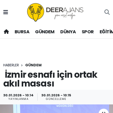
Hava Durumu
BURSA
GÜNDEM
DÜNYA
SPOR
EĞİTİ
Trafik Durumu
Puan Durumu ve Fikstür
Tüm Manşetler
HABERLER
GÜNDEM
Son Dakika Haberleri
İzmir esnafı için ortak
akıl masası
Haber Arşivi
30.01.2026 - 10:14
30.01.2026 - 10:15
YAYINLANMA
GÜNCELLEME