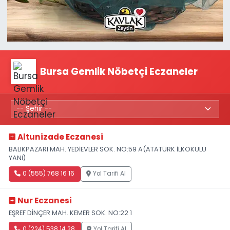
Bursa Gemlik Nöbetçi Eczaneler
Altunizade Eczanesi
BALIKPAZARI MAH. YEDİEVLER SOK. NO:59 A(ATATÜRK İLKOKULU
YANI)
0 (555) 768 16 16
Yol Tarifi Al
Nur Eczanesi
EŞREF DİNÇER MAH. KEMER SOK. NO:22 1
0 (224) 538 14 28
Yol Tarifi Al