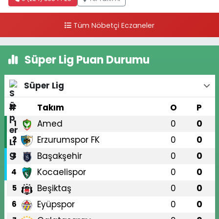
Tüm Nöbetçi Eczaneler
Süper Lig Puan Durumu
Süper Lig
#
Takım
O
P
Amed
0
0
1
Erzurumspor FK
0
0
2
Başakşehir
0
0
3
Kocaelispor
0
0
4
Beşiktaş
0
0
5
Eyüpspor
0
0
6