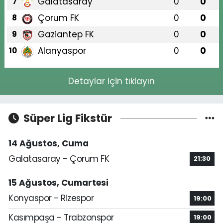
Galatasaray
0
0
7
Çorum FK
0
0
8
Gaziantep FK
0
0
9
Alanyaspor
0
0
10
Detaylar için tıklayın
Süper Lig Fikstür
14 Ağustos, Cuma
Galatasaray - Çorum FK
21:30
15 Ağustos, Cumartesi
Konyaspor - Rizespor
19:00
Kasımpaşa - Trabzonspor
19:00