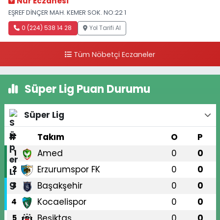
Nur Eczanesi
EŞREF DİNÇER MAH. KEMER SOK. NO:22 1
0 (224) 538 14 28
Yol Tarifi Al
Tüm Nöbetçi Eczaneler
Süper Lig Puan Durumu
Süper Lig
#
Takım
O
P
Amed
0
0
1
Erzurumspor FK
0
0
2
Başakşehir
0
0
3
Kocaelispor
0
0
4
Beşiktaş
0
0
5