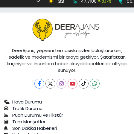
33
47,7106
55,
0.17
%
DeerAjans, yepyeni temasıyla sizleri buluştururken,
sadelik ve modernizmi bir araya getiriyor. Şatafattan
kaçınıyor ve insanlara haber okuyabilecekleri bir altyapı
sunuyor.
Hava Durumu
Trafik Durumu
Puan Durumu ve Fikstür
Tüm Manşetler
Son Dakika Haberleri