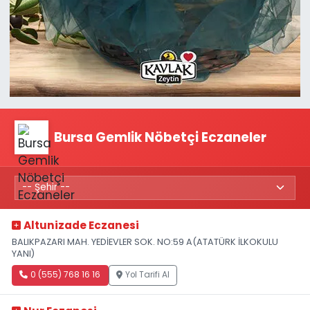
Bursa Gemlik Nöbetçi Eczaneler
Altunizade Eczanesi
BALIKPAZARI MAH. YEDİEVLER SOK. NO:59 A(ATATÜRK İLKOKULU
YANI)
0 (555) 768 16 16
Yol Tarifi Al