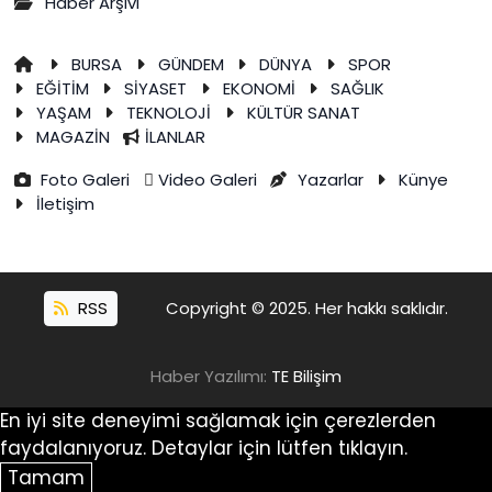
Haber Arşivi
BURSA
GÜNDEM
DÜNYA
SPOR
EĞİTİM
SİYASET
EKONOMİ
SAĞLIK
YAŞAM
TEKNOLOJİ
KÜLTÜR SANAT
MAGAZİN
İLANLAR
Foto Galeri
Video Galeri
Yazarlar
Künye
İletişim
RSS
Copyright © 2025. Her hakkı saklıdır.
Haber Yazılımı:
TE Bilişim
En iyi site deneyimi sağlamak için çerezlerden
faydalanıyoruz. Detaylar için lütfen tıklayın.
Tamam