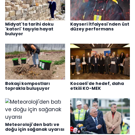
Midyat'ta tarihi doku
Kayseri İtfaiyesi'nden üst
'katori' taşıyla hayat
düzey performans
buluyor
Bokaşi kompostları
Kocaeli'de hedef, daha
toprakla buluşuyor
etkili KO-MEK
Meteoroloji'den batı ve
doğu için sağanak uyarısı