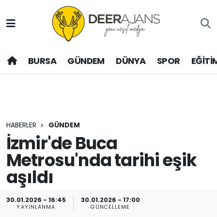
Hava Durumu
BURSA
GÜNDEM
DÜNYA
SPOR
EĞİTİ
Trafik Durumu
Puan Durumu ve Fikstür
Tüm Manşetler
HABERLER
GÜNDEM
Son Dakika Haberleri
İzmir'de Buca
Metrosu'nda tarihi eşik
Haber Arşivi
aşıldı
30.01.2026 - 16:45
30.01.2026 - 17:00
YAYINLANMA
GÜNCELLEME