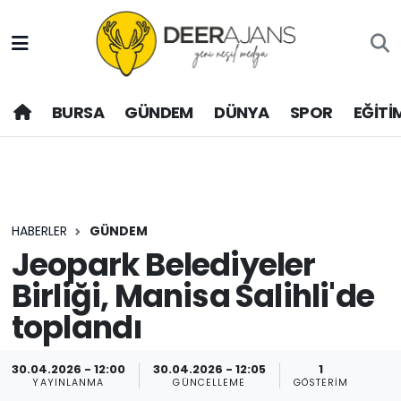
Hava Durumu
BURSA
GÜNDEM
DÜNYA
SPOR
EĞİTİ
Trafik Durumu
Puan Durumu ve Fikstür
Tüm Manşetler
HABERLER
GÜNDEM
Son Dakika Haberleri
Jeopark Belediyeler
Birliği, Manisa Salihli'de
Haber Arşivi
toplandı
30.04.2026 - 12:00
30.04.2026 - 12:05
1
YAYINLANMA
GÜNCELLEME
GÖSTERIM