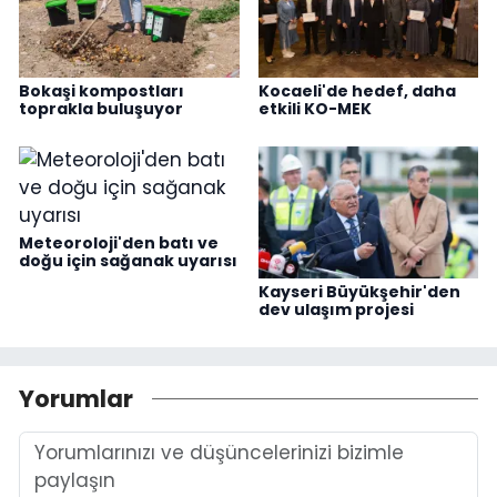
Bokaşi kompostları
Kocaeli'de hedef, daha
toprakla buluşuyor
etkili KO-MEK
Meteoroloji'den batı ve
doğu için sağanak uyarısı
Kayseri Büyükşehir'den
dev ulaşım projesi
Yorumlar