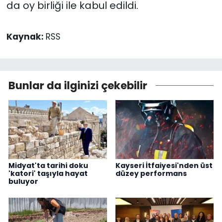
da oy birliği ile kabul edildi.
Kaynak:
RSS
Bunlar da ilginizi çekebilir
Midyat'ta tarihi doku
Kayseri İtfaiyesi'nden üst
'katori' taşıyla hayat
düzey performans
buluyor