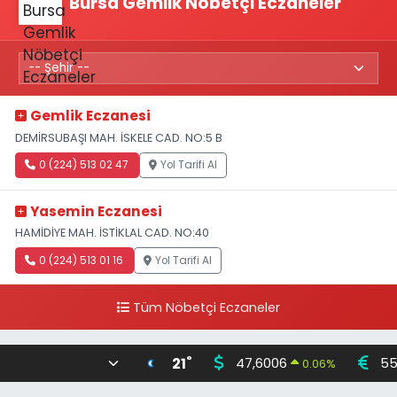
Bursa Gemlik Nöbetçi Eczaneler
Gemlik Eczanesi
DEMİRSUBAŞI MAH. İSKELE CAD. NO:5 B
0 (224) 513 02 47
Yol Tarifi Al
Yasemin Eczanesi
HAMİDİYE MAH. İSTİKLAL CAD. NO:40
0 (224) 513 01 16
Yol Tarifi Al
Tüm Nöbetçi Eczaneler
°
21
47,6006
55
0.06
%