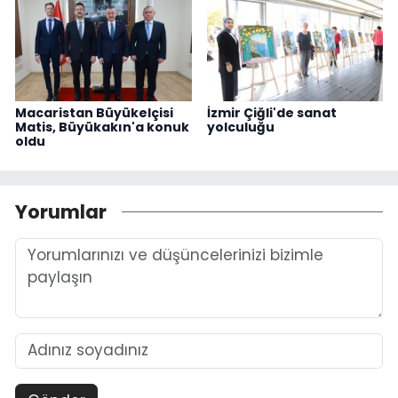
Macaristan Büyükelçisi
İzmir Çiğli'de sanat
Matis, Büyükakın'a konuk
yolculuğu
oldu
Yorumlar