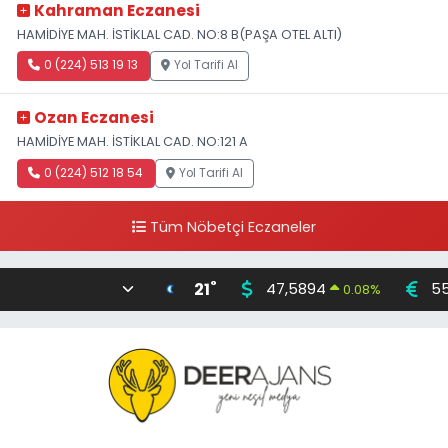
Kahraman Eczanesi
HAMİDİYE MAH. İSTİKLAL CAD. NO:8 B(PAŞA OTEL ALTI)
0 (224) 513 19 13
Yol Tarifi Al
Ozan Eczanesi
HAMİDİYE MAH. İSTİKLAL CAD. NO:121 A
0 (224) 512 18 54
Yol Tarifi Al
Tüm Nöbetçi Eczaneler
°
21
47,5894
55
0.08
%