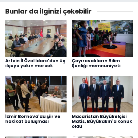
Bunlar da ilginizi çekebilir
Artvin İl Özel İdare'den üç
Çayırovalıların Bilim
ilçeye yakın mercek
Şenliği memnuniyeti
İzmir Bornova'da şiir ve
Macaristan Büyükelçisi
hakikat buluşması
Matis, Büyükakın'a konuk
oldu