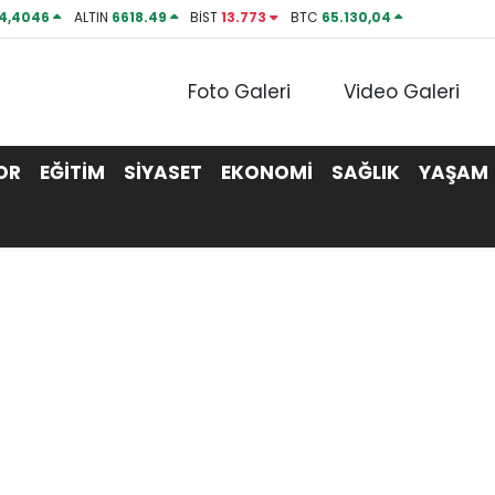
4,4046
ALTIN
6618.49
BİST
13.773
BTC
65.130,04
Foto Galeri
Video Galeri
OR
EĞİTİM
SİYASET
EKONOMİ
SAĞLIK
YAŞAM