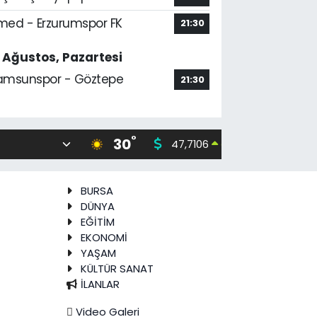
med - Erzurumspor FK
21:30
7 Ağustos, Pazartesi
amsunspor - Göztepe
21:30
°
30
47,7106
55,165
0.17
%
BURSA
DÜNYA
EĞİTİM
EKONOMİ
YAŞAM
KÜLTÜR SANAT
İLANLAR
Video Galeri