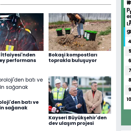
 İtfaiyesi'nden
Bokaşi kompostları
zey performans
toprakla buluşuyor
1
loji'den batı ve
çin sağanak
Kayseri Büyükşehir'den
dev ulaşım projesi