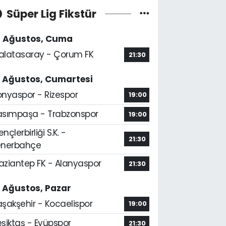
Süper Lig Fikstür
4 Ağustos, Cuma
alatasaray - Çorum FK
21:30
5 Ağustos, Cumartesi
onyaspor - Rizespor
19:00
asımpaşa - Trabzonspor
19:00
nçlerbirliği S.K. -
21:30
enerbahçe
aziantep FK - Alanyaspor
21:30
6 Ağustos, Pazar
aşakşehir - Kocaelispor
19:00
şiktaş - Eyüpspor
21:30