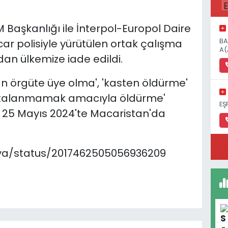
Başkanlığı ile İnterpol-Europol Daire
BA
ar polisiyle yürütülen ortak çalışma
A(
dan ülkemize iade edildi.
n örgüte üye olma', 'kasten öldürme'
yakalanmamak amacıyla öldürme'
EŞ
, 25 Mayıs 2024'te Macaristan'da
kaya/status/2017462505056936209