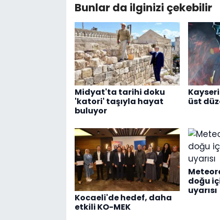
Bunlar da ilginizi çekebilir
Midyat'ta tarihi doku
Kayseri
'katori' taşıyla hayat
üst dü
buluyor
Meteoro
doğu i
uyarısı
Kocaeli'de hedef, daha
etkili KO-MEK