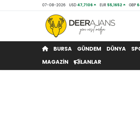
07-08-2026
USD
47,7106
EUR
55,1652
GBP
6
Hava Durumu
Trafik Durumu
BURSA
GÜNDEM
DÜNYA
SP
Puan Durumu ve Fikstür
MAGAZİN
İLANLAR
Tüm Manşetler
Son Dakika Haberleri
Haber Arşivi