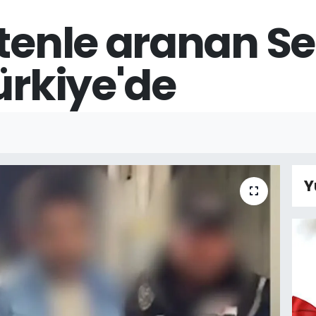
ltenle aranan S
ürkiye'de
Y