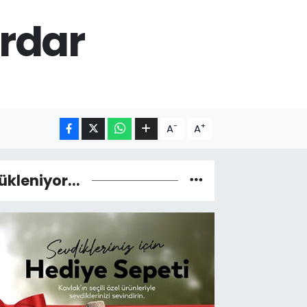
erdar
-
+
A
A
ükleniyor...