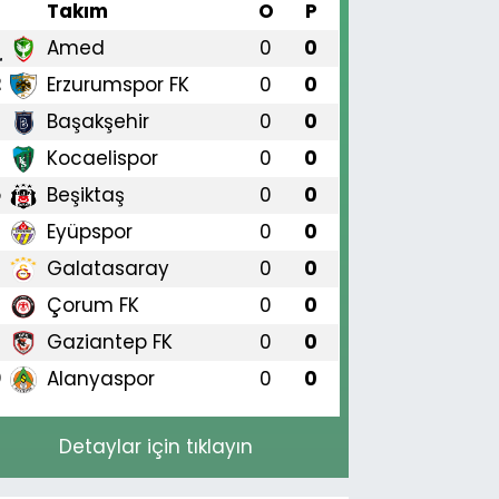
#
Takım
O
P
Amed
0
0
1
Erzurumspor FK
0
0
2
Başakşehir
0
0
3
Kocaelispor
0
0
4
Beşiktaş
0
0
5
Eyüpspor
0
0
6
Galatasaray
0
0
7
Çorum FK
0
0
8
Gaziantep FK
0
0
9
Alanyaspor
0
0
0
Detaylar için tıklayın