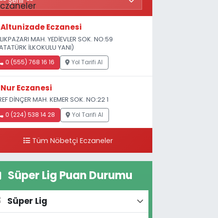
Altunizade Eczanesi
LIKPAZARI MAH. YEDİEVLER SOK. NO:59
ATATÜRK İLKOKULU YANI)
0 (555) 768 16 16
Yol Tarifi Al
Nur Eczanesi
REF DİNÇER MAH. KEMER SOK. NO:22 1
0 (224) 538 14 28
Yol Tarifi Al
Tüm Nöbetçi Eczaneler
Süper Lig Puan Durumu
Süper Lig