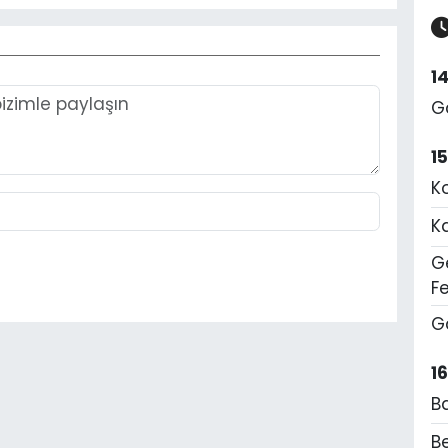
1
G
1
K
K
Ge
F
G
1
B
Be