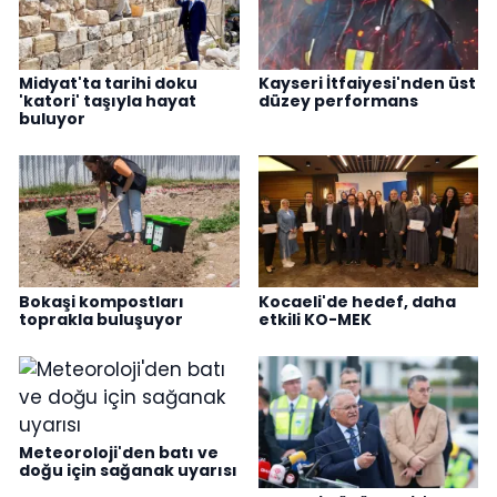
Midyat'ta tarihi doku
Kayseri İtfaiyesi'nden üst
'katori' taşıyla hayat
düzey performans
buluyor
Bokaşi kompostları
Kocaeli'de hedef, daha
toprakla buluşuyor
etkili KO-MEK
Meteoroloji'den batı ve
doğu için sağanak uyarısı