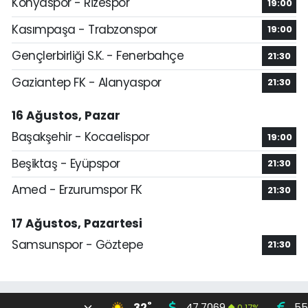
Konyaspor - Rizespor
19:00
Kasımpaşa - Trabzonspor
19:00
Gençlerbirliği S.K. - Fenerbahçe
21:30
Gaziantep FK - Alanyaspor
21:30
16 Ağustos, Pazar
Başakşehir - Kocaelispor
19:00
Beşiktaş - Eyüpspor
21:30
Amed - Erzurumspor FK
21:30
17 Ağustos, Pazartesi
Samsunspor - Göztepe
21:30
°
32
47,7069
55
0.17
%