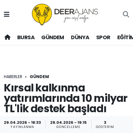
Hava Durumu
BURSA
GÜNDEM
DÜNYA
SPOR
EĞİTİ
Trafik Durumu
Puan Durumu ve Fikstür
Tüm Manşetler
HABERLER
GÜNDEM
Son Dakika Haberleri
Kırsal kalkınma
yatırımlarında 10 milyar
Haber Arşivi
TL'lik destek başladı
29.04.2026 - 18:33
29.04.2026 - 19:15
3
YAYINLANMA
GÜNCELLEME
GÖSTERIM