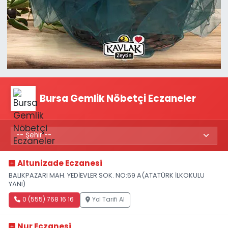
Bursa Gemlik Nöbetçi Eczaneler
Altunizade Eczanesi
BALIKPAZARI MAH. YEDİEVLER SOK. NO:59 A(ATATÜRK İLKOKULU
YANI)
0 (555) 768 16 16
Yol Tarifi Al
Nur Eczanesi