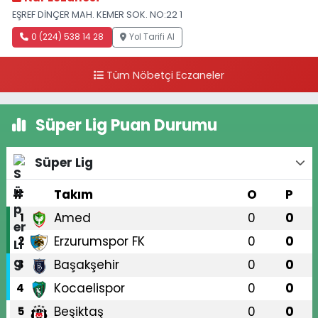
EŞREF DİNÇER MAH. KEMER SOK. NO:22 1
0 (224) 538 14 28
Yol Tarifi Al
Tüm Nöbetçi Eczaneler
Süper Lig Puan Durumu
Süper Lig
#
Takım
O
P
Amed
0
0
1
Erzurumspor FK
0
0
2
Başakşehir
0
0
3
Kocaelispor
0
0
4
Beşiktaş
0
0
5