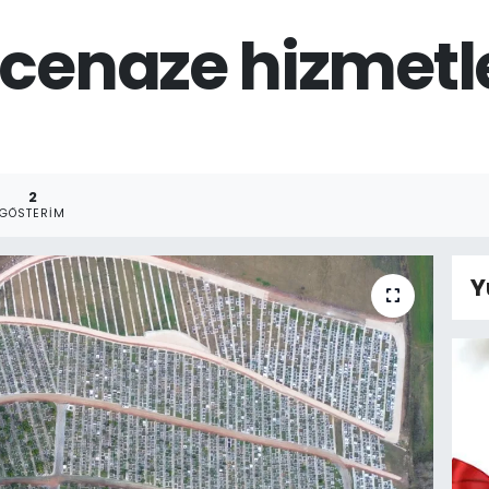
 cenaze hizmetl
2
GÖSTERIM
Y