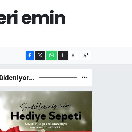
eri emin
-
+
A
A
ükleniyor...