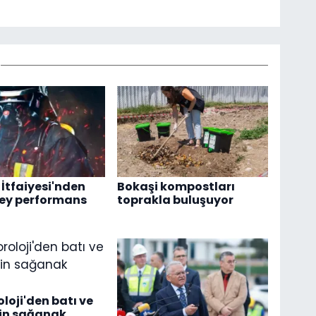
 İtfaiyesi'nden
Bokaşi kompostları
zey performans
toprakla buluşuyor
loji'den batı ve
çin sağanak