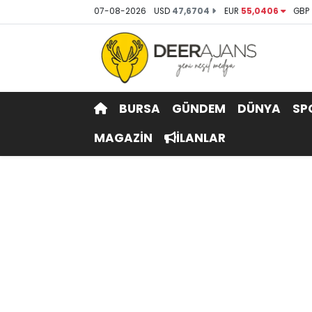
07-08-2026
USD
47,6704
EUR
55,0406
GBP
Hava Durumu
Trafik Durumu
BURSA
GÜNDEM
DÜNYA
SP
Puan Durumu ve Fikstür
MAGAZİN
İLANLAR
Tüm Manşetler
Son Dakika Haberleri
Haber Arşivi