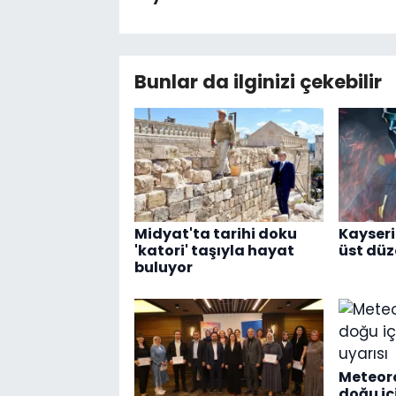
Bunlar da ilginizi çekebilir
Midyat'ta tarihi doku
Kayseri
'katori' taşıyla hayat
üst dü
buluyor
Meteoro
doğu i