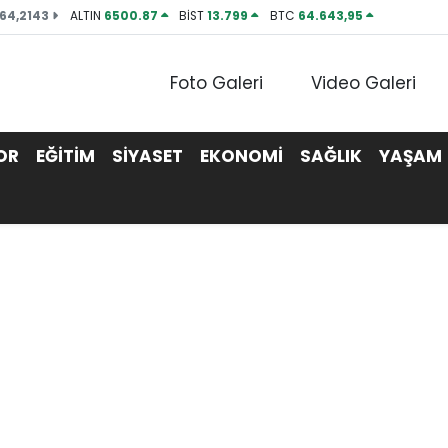
64,2143
ALTIN
6500.87
BİST
13.799
BTC
64.643,95
Foto Galeri
Video Galeri
OR
EĞİTİM
SİYASET
EKONOMİ
SAĞLIK
YAŞAM