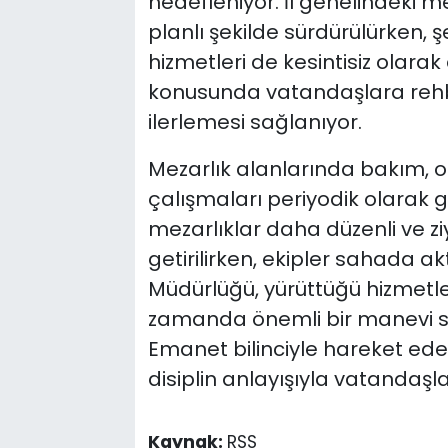
hedefleniyor. İl genelindeki me
planlı şekilde sürdürülürken, şe
hizmetleri de kesintisiz olara
konusunda vatandaşlara rehberl
ilerlemesi sağlanıyor.
Mezarlık alanlarında bakım, 
çalışmaları periyodik olarak g
mezarlıklar daha düzenli ve z
getirilirken, ekipler sahada ak
Müdürlüğü, yürüttüğü hizmetler
zamanda önemli bir manevi so
Emanet bilinciyle hareket eden 
disiplin anlayışıyla vatandaş
Kaynak:
RSS