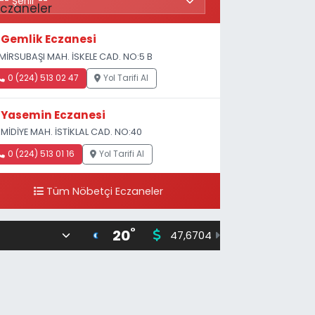
Gemlik Eczanesi
MİRSUBAŞI MAH. İSKELE CAD. NO:5 B
0 (224) 513 02 47
Yol Tarifi Al
Yasemin Eczanesi
MİDİYE MAH. İSTİKLAL CAD. NO:40
0 (224) 513 01 16
Yol Tarifi Al
Tüm Nöbetçi Eczaneler
°
20
47,6704
55,0406
0
%