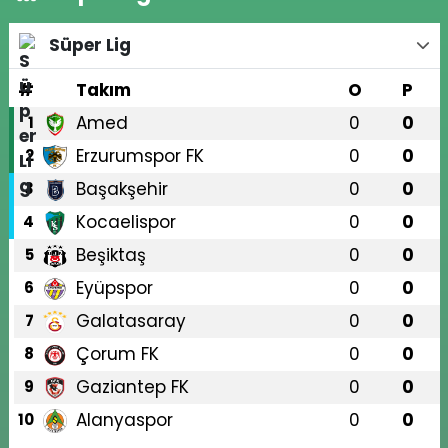
Süper Lig
#
Takım
O
P
Amed
0
0
1
Erzurumspor FK
0
0
2
Başakşehir
0
0
3
Kocaelispor
0
0
4
Beşiktaş
0
0
5
Eyüpspor
0
0
6
Galatasaray
0
0
7
Çorum FK
0
0
8
Gaziantep FK
0
0
9
Alanyaspor
0
0
10