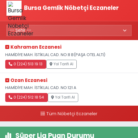
Bursa Gemlik Nöbetçi Eczaneler
Kahraman Eczanesi
HAMİDİYE MAH. İSTİKLAL CAD. NO:8 B(PAŞA OTEL ALTI)
0 (224) 513 19 13
Yol Tarifi Al
Ozan Eczanesi
HAMİDİYE MAH. İSTİKLAL CAD. NO:121 A
0 (224) 512 18 54
Yol Tarifi Al
Tüm Nöbetçi Eczaneler
Süper Lig Puan Durumu