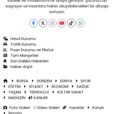
sadelik ve modernizmi bir araya getiriyor. Şatafattan
kaçınıyor ve insanlara haber okuyabilecekleri bir altyapı
sunuyor.
Hava Durumu
Trafik Durumu
Puan Durumu ve Fikstür
Tüm Manşetler
Son Dakika Haberleri
Haber Arşivi
BURSA
GÜNDEM
DÜNYA
SPOR
EĞİTİM
SİYASET
EKONOMİ
SAĞLIK
YAŞAM
TEKNOLOJİ
KÜLTÜR SANAT
MAGAZİN
İLANLAR
Foto Galeri
Video Galeri
Yazarlar
Künye
İletişim