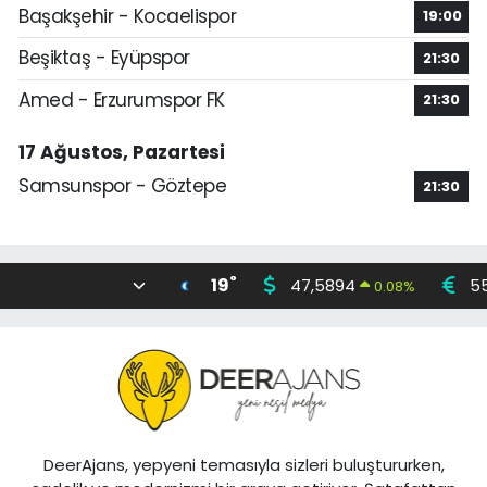
Başakşehir - Kocaelispor
19:00
Beşiktaş - Eyüpspor
21:30
Amed - Erzurumspor FK
21:30
17 Ağustos, Pazartesi
Samsunspor - Göztepe
21:30
°
19
47,5894
5
0.08
%
DeerAjans, yepyeni temasıyla sizleri buluştururken,