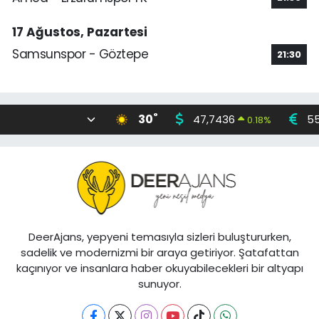
17 Ağustos, Pazartesi
Samsunspor - Göztepe
21:30
°
30
47,7436
55
0.18
%
DeerAjans, yepyeni temasıyla sizleri buluştururken,
sadelik ve modernizmi bir araya getiriyor. Şatafattan
kaçınıyor ve insanlara haber okuyabilecekleri bir altyapı
sunuyor.