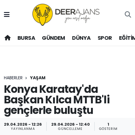
Hava Durumu
BURSA
GÜNDEM
DÜNYA
SPOR
EĞİTİ
Trafik Durumu
Puan Durumu ve Fikstür
Tüm Manşetler
HABERLER
YAŞAM
Son Dakika Haberleri
Konya Karatay'da
Başkan Kılca MTTB'li
Haber Arşivi
gençlerle buluştu
29.04.2026 - 12:26
29.04.2026 - 12:40
1
YAYINLANMA
GÜNCELLEME
GÖSTERIM