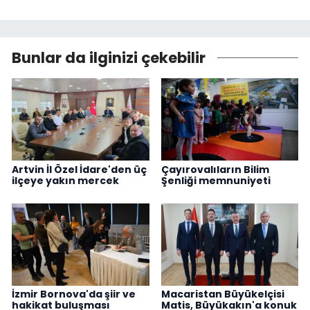
Bunlar da ilginizi çekebilir
Artvin İl Özel İdare'den üç
Çayırovalıların Bilim
ilçeye yakın mercek
Şenliği memnuniyeti
İzmir Bornova'da şiir ve
Macaristan Büyükelçisi
hakikat buluşması
Matis, Büyükakın'a konuk