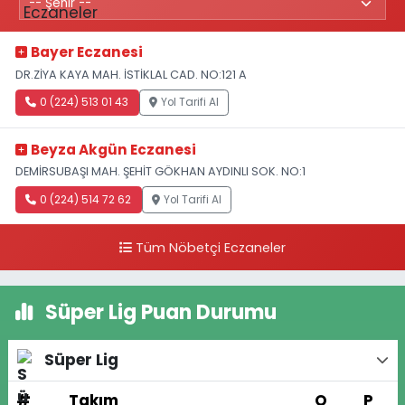
Bayer Eczanesi
DR.ZİYA KAYA MAH. İSTİKLAL CAD. NO:121 A
0 (224) 513 01 43
Yol Tarifi Al
Beyza Akgün Eczanesi
DEMİRSUBAŞI MAH. ŞEHİT GÖKHAN AYDINLI SOK. NO:1
0 (224) 514 72 62
Yol Tarifi Al
Tüm Nöbetçi Eczaneler
Süper Lig Puan Durumu
Süper Lig
#
Takım
O
P