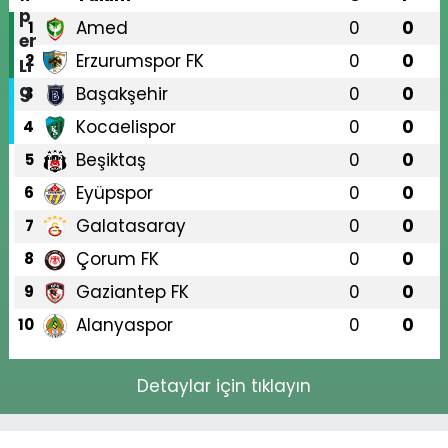
Amed
0
0
1
Erzurumspor FK
0
0
2
Başakşehir
0
0
3
Kocaelispor
0
0
4
Beşiktaş
0
0
5
Eyüpspor
0
0
6
Galatasaray
0
0
7
Çorum FK
0
0
8
Gaziantep FK
0
0
9
Alanyaspor
0
0
10
Detaylar için tıklayın