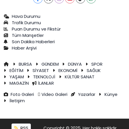
Hava Durumu
Trafik Durumu
Puan Durumu ve Fikstür
Tüm Manşetler
Son Dakika Haberleri
Haber Arşivi
BURSA
GÜNDEM
DÜNYA
SPOR
EĞİTİM
SİYASET
EKONOMİ
SAĞLIK
YAŞAM
TEKNOLOJİ
KÜLTÜR SANAT
MAGAZİN
İLANLAR
Foto Galeri
Video Galeri
Yazarlar
Künye
İletişim
RSS
Copyright © 2025. Her hakkı saklıdır.