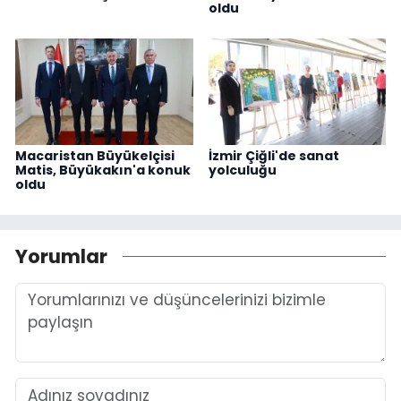
oldu
Macaristan Büyükelçisi
İzmir Çiğli'de sanat
Matis, Büyükakın'a konuk
yolculuğu
oldu
Yorumlar