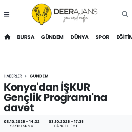
Hava Durumu
BURSA
GÜNDEM
DÜNYA
SPOR
EĞİTİ
Trafik Durumu
Puan Durumu ve Fikstür
Tüm Manşetler
HABERLER
GÜNDEM
Son Dakika Haberleri
Konya'dan İŞKUR
Gençlik Programı'na
Haber Arşivi
davet
03.10.2025 - 14:32
03.10.2025 - 17:35
YAYINLANMA
GÜNCELLEME