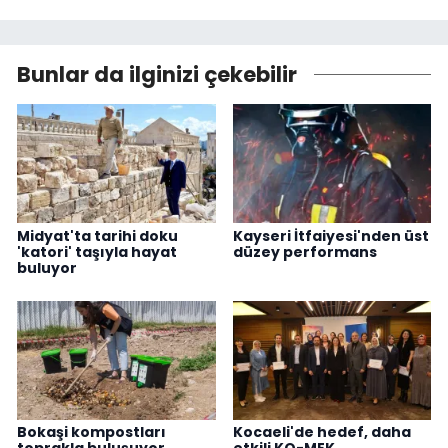
Bunlar da ilginizi çekebilir
Midyat'ta tarihi doku
Kayseri İtfaiyesi'nden üst
'katori' taşıyla hayat
düzey performans
buluyor
Bokaşi kompostları
Kocaeli'de hedef, daha