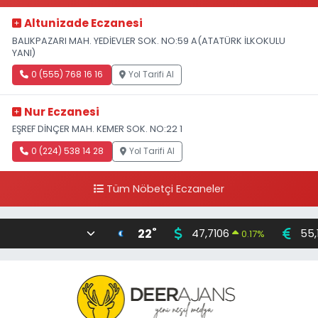
Altunizade Eczanesi
BALIKPAZARI MAH. YEDİEVLER SOK. NO:59 A(ATATÜRK İLKOKULU
YANI)
0 (555) 768 16 16
Yol Tarifi Al
Nur Eczanesi
EŞREF DİNÇER MAH. KEMER SOK. NO:22 1
0 (224) 538 14 28
Yol Tarifi Al
Tüm Nöbetçi Eczaneler
°
22
47,7106
55,
0.17
%