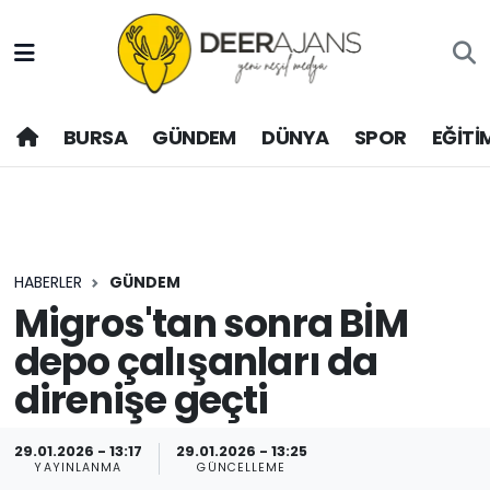
Hava Durumu
BURSA
GÜNDEM
DÜNYA
SPOR
EĞİTİ
Trafik Durumu
Puan Durumu ve Fikstür
Tüm Manşetler
HABERLER
GÜNDEM
Son Dakika Haberleri
Migros'tan sonra BİM
depo çalışanları da
Haber Arşivi
direnişe geçti
29.01.2026 - 13:17
29.01.2026 - 13:25
YAYINLANMA
GÜNCELLEME