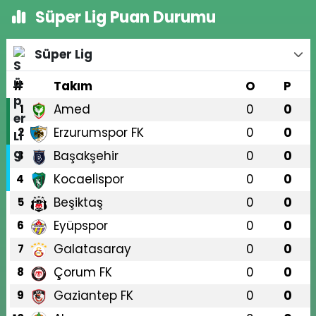
Süper Lig Puan Durumu
Süper Lig
#
Takım
O
P
Amed
0
0
1
Erzurumspor FK
0
0
2
Başakşehir
0
0
3
Kocaelispor
0
0
4
Beşiktaş
0
0
5
Eyüpspor
0
0
6
Galatasaray
0
0
7
Çorum FK
0
0
8
Gaziantep FK
0
0
9