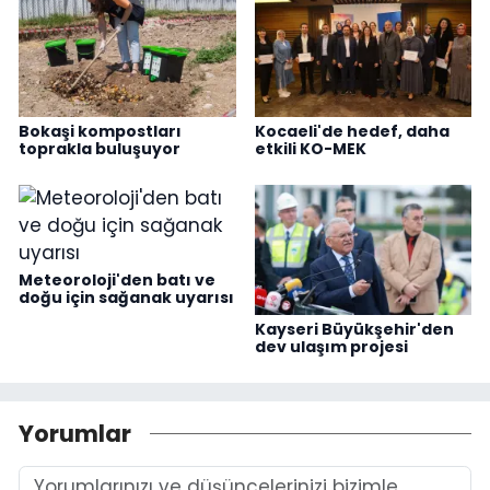
Bokaşi kompostları
Kocaeli'de hedef, daha
toprakla buluşuyor
etkili KO-MEK
Meteoroloji'den batı ve
doğu için sağanak uyarısı
Kayseri Büyükşehir'den
dev ulaşım projesi
Yorumlar