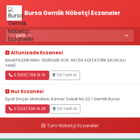
Bursa Gemlik Nöbetçi Eczaneler
Altunizade Eczanesi
BALIKPAZARI MAH. YEDİEVLER SOK. NO:59 A(ATATÜRK İLKOKULU
YANI)
0 (555) 768 16 16
Yol Tarifi Al
Nur Eczanesi
Eşref Dinçer Mahallesi, Kemer Sokak No:22 1 Gemlik Bursa
0 (224) 538 14 28
Yol Tarifi Al
Tüm Nöbetçi Eczaneler