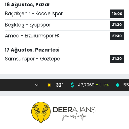
16 Ağustos, Pazar
Başakşehir - Kocaelispor
19:00
Beşiktaş - Eyüpspor
21:30
Amed - Erzurumspor FK
21:30
17 Ağustos, Pazartesi
Samsunspor - Göztepe
21:30
°
32
47,7069
55
0.17
%