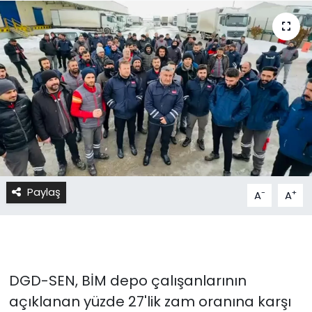
Paylaş
-
+
A
A
DGD-SEN, BİM depo çalışanlarının
açıklanan yüzde 27'lik zam oranına karşı