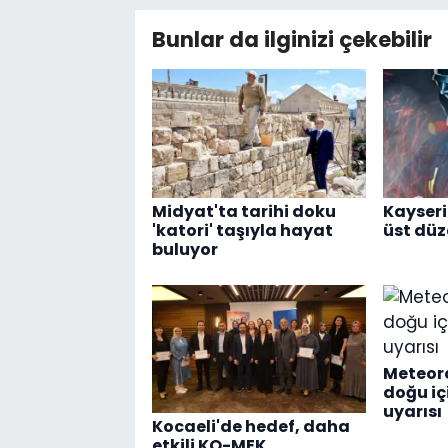
Bunlar da ilginizi çekebilir
Midyat'ta tarihi doku
Kayseri
'katori' taşıyla hayat
üst dü
buluyor
Meteoro
doğu i
uyarısı
Kocaeli'de hedef, daha
etkili KO-MEK