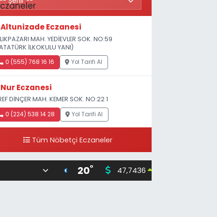
Altunizade Eczanesi
LIKPAZARI MAH. YEDİEVLER SOK. NO:59
ATATÜRK İLKOKULU YANI)
0 (555) 768 16 16
Yol Tarifi Al
Nur Eczanesi
REF DİNÇER MAH. KEMER SOK. NO:22 1
0 (224) 538 14 28
Yol Tarifi Al
Tüm Nöbetçi Eczaneler
°
20
47,7436
55,25
0.18
%