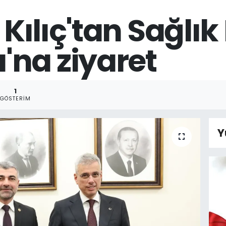
i Kılıç'tan Sağlı
na ziyaret
1
GÖSTERIM
Y