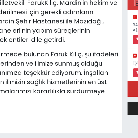
etvekili FarukKılıç, Mardin'in hekim ve
iderilmesi için gerekli adımların
ardin Şehir Hastanesi ile Mazıdağı,
BA
aneleri'nin yapım süreçlerinin
A(
lentileri dile getirdi.
rmede bulunan Faruk Kılıç, şu ifadeleri
llerinden ve ilimize sunmuş olduğu
EŞ
anımıza teşekkür ediyorum. İnşallah
limizin sağlık hizmetlerinin en üst
şmalarımızı kararlılıkla sürdürmeye