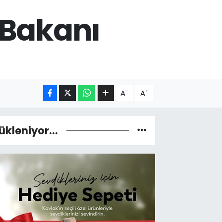
k Bakanı
-
+
A
A
ükleniyor...