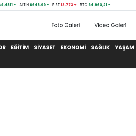
64,4811
ALTIN
6648.99
BİST
13.773
BTC
64.960,21
Foto Galeri
Video Galeri
OR
EĞİTİM
SİYASET
EKONOMİ
SAĞLIK
YAŞAM