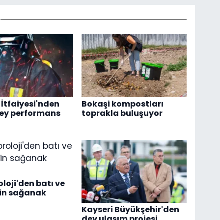
 İtfaiyesi'nden
Bokaşi kompostları
zey performans
toprakla buluşuyor
loji'den batı ve
çin sağanak
Kayseri Büyükşehir'den
dev ulaşım projesi