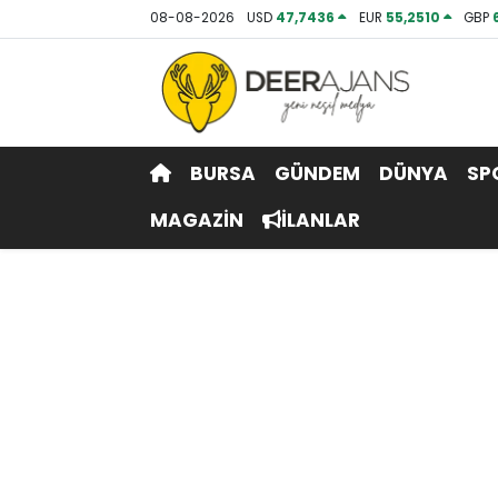
08-08-2026
USD
47,7436
EUR
55,2510
GBP
Hava Durumu
Trafik Durumu
BURSA
GÜNDEM
DÜNYA
SP
Puan Durumu ve Fikstür
MAGAZİN
İLANLAR
Tüm Manşetler
Son Dakika Haberleri
Haber Arşivi