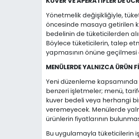
KUVER VE APERATİFLER DE ÜC
Yönetmelik değişikliğiyle, tüket
öncesinde masaya getirilen ku
bedelinin de tüketicilerden a
Böylece tüketicilerin, talep e
yapmasının önüne geçilmesi
MENÜLERDE YALNIZCA ÜRÜN F
Yeni düzenleme kapsamında r
benzeri işletmeler; menü, tarife
kuver bedeli veya herhangi bir 
veremeyecek. Menülerde yalnı
ürünlerin fiyatlarının bulunma
Bu uygulamayla tüketicilerin i