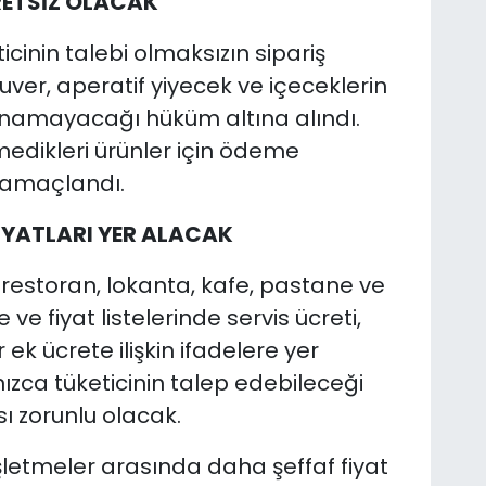
RETSİZ OLACAK
icinin talebi olmaksızın sipariş
ver, aperatif yiyecek ve içeceklerin
lınamayacağı hüküm altına alındı.
tmedikleri ürünler için ödeme
 amaçlandı.
İYATLARI YER ALACAK
estoran, lokanta, kafe, pastane ve
 ve fiyat listelerinde servis ücreti,
ek ücrete ilişkin ifadelere yer
zca tüketicinin talep edebileceği
sı zorunlu olacak.
şletmeler arasında daha şeffaf fiyat