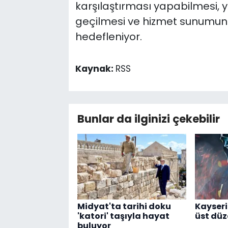
karşılaştırması yapabilmesi, 
geçilmesi ve hizmet sunumund
hedefleniyor.
Kaynak:
RSS
Bunlar da ilginizi çekebilir
Midyat'ta tarihi doku
Kayseri
'katori' taşıyla hayat
üst dü
buluyor