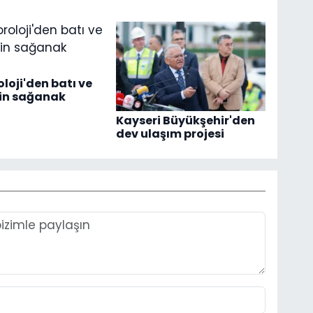
loji'den batı ve
çin sağanak
Kayseri Büyükşehir'den
dev ulaşım projesi