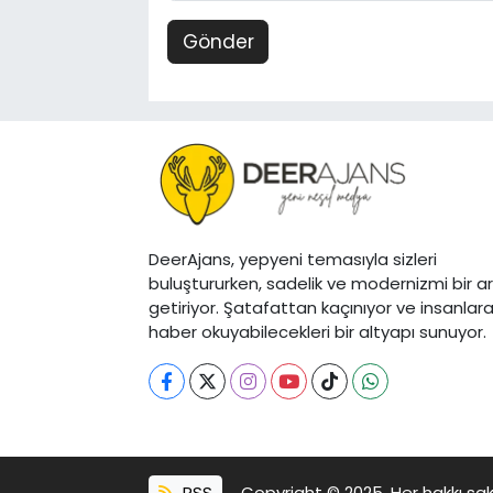
Gönder
DeerAjans, yepyeni temasıyla sizleri
buluştururken, sadelik ve modernizmi bir a
getiriyor. Şatafattan kaçınıyor ve insanlar
haber okuyabilecekleri bir altyapı sunuyor.
RSS
Copyright © 2025. Her hakkı sakl