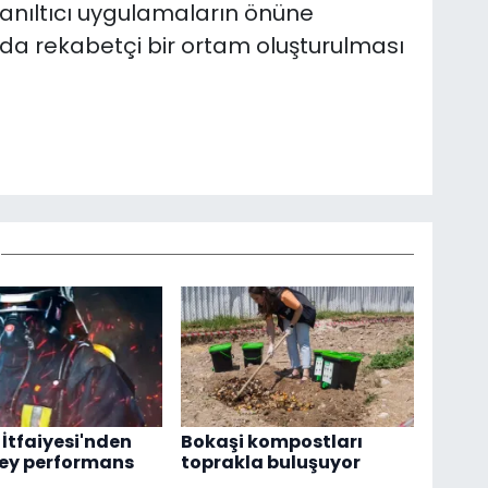
yanıltıcı uygulamaların önüne
a rekabetçi bir ortam oluşturulması
 İtfaiyesi'nden
Bokaşi kompostları
zey performans
toprakla buluşuyor