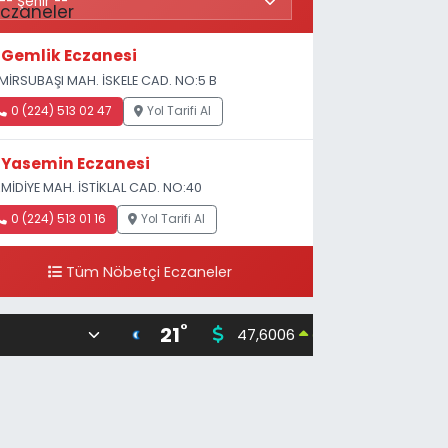
Gemlik Eczanesi
MİRSUBAŞI MAH. İSKELE CAD. NO:5 B
0 (224) 513 02 47
Yol Tarifi Al
Yasemin Eczanesi
MİDİYE MAH. İSTİKLAL CAD. NO:40
0 (224) 513 01 16
Yol Tarifi Al
Tüm Nöbetçi Eczaneler
°
21
47,6006
55,02
0.06
%