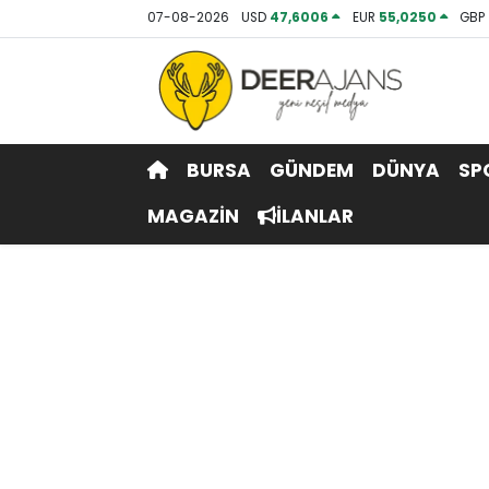
07-08-2026
USD
47,6006
EUR
55,0250
GBP
Hava Durumu
Trafik Durumu
BURSA
GÜNDEM
DÜNYA
SP
Puan Durumu ve Fikstür
MAGAZİN
İLANLAR
Tüm Manşetler
Son Dakika Haberleri
Haber Arşivi