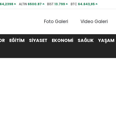
64,2398
ALTIN
6500.87
BİST
13.799
BTC
64.643,95
Foto Galeri
Video Galeri
OR
EĞİTİM
SİYASET
EKONOMİ
SAĞLIK
YAŞAM