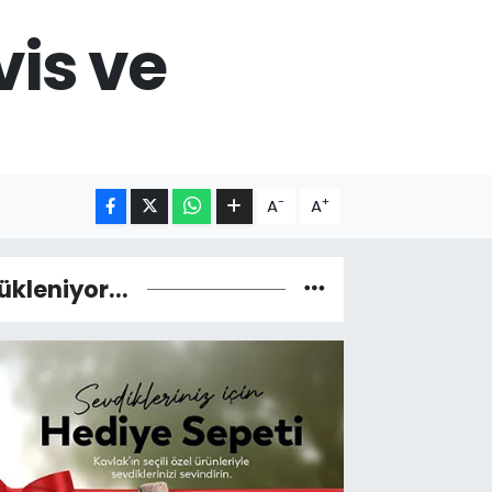
vis ve
-
+
A
A
ükleniyor...