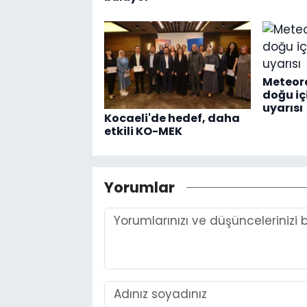
Meteoro
doğu i
uyarısı
Kocaeli'de hedef, daha
etkili KO-MEK
Yorumlar