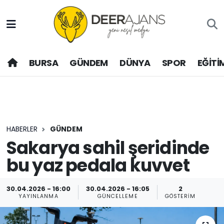
Hava Durumu
BURSA
GÜNDEM
DÜNYA
SPOR
EĞİTİ
Trafik Durumu
Puan Durumu ve Fikstür
Tüm Manşetler
HABERLER
GÜNDEM
Son Dakika Haberleri
Sakarya sahil şeridinde
bu yaz pedala kuvvet
Haber Arşivi
30.04.2026 - 16:00
30.04.2026 - 16:05
2
YAYINLANMA
GÜNCELLEME
GÖSTERIM