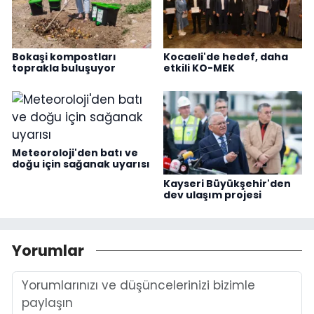
Bokaşi kompostları
Kocaeli'de hedef, daha
toprakla buluşuyor
etkili KO-MEK
Meteoroloji'den batı ve
doğu için sağanak uyarısı
Kayseri Büyükşehir'den
dev ulaşım projesi
Yorumlar