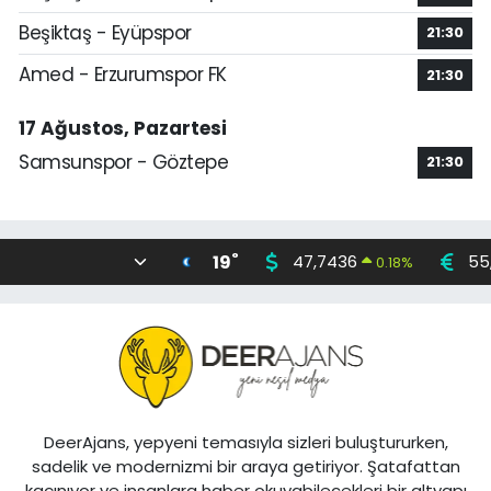
Beşiktaş - Eyüpspor
21:30
Amed - Erzurumspor FK
21:30
17 Ağustos, Pazartesi
Samsunspor - Göztepe
21:30
°
19
47,7436
55
0.18
%
DeerAjans, yepyeni temasıyla sizleri buluştururken,
sadelik ve modernizmi bir araya getiriyor. Şatafattan
kaçınıyor ve insanlara haber okuyabilecekleri bir altyapı