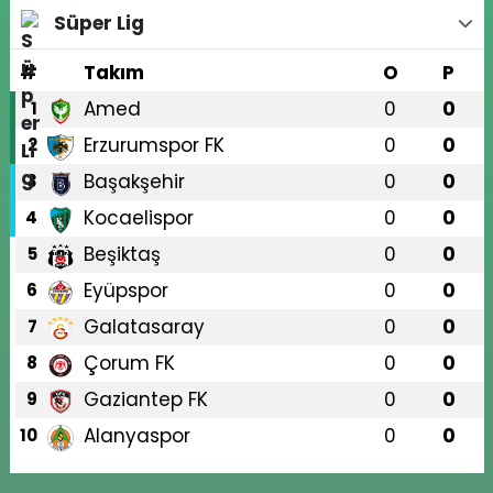
Süper Lig
#
Takım
O
P
Amed
0
0
1
Erzurumspor FK
0
0
2
Başakşehir
0
0
3
Kocaelispor
0
0
4
Beşiktaş
0
0
5
Eyüpspor
0
0
6
Galatasaray
0
0
7
Çorum FK
0
0
8
Gaziantep FK
0
0
9
Alanyaspor
0
0
10