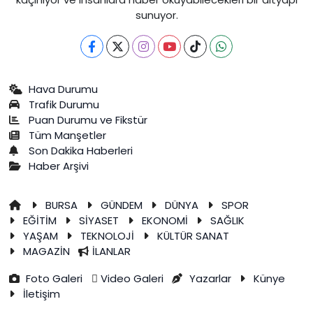
sunuyor.
Hava Durumu
Trafik Durumu
Puan Durumu ve Fikstür
Tüm Manşetler
Son Dakika Haberleri
Haber Arşivi
BURSA
GÜNDEM
DÜNYA
SPOR
EĞİTİM
SİYASET
EKONOMİ
SAĞLIK
YAŞAM
TEKNOLOJİ
KÜLTÜR SANAT
MAGAZİN
İLANLAR
Foto Galeri
Video Galeri
Yazarlar
Künye
İletişim