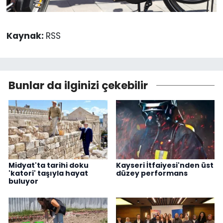
Kaynak:
RSS
Bunlar da ilginizi çekebilir
Midyat'ta tarihi doku
Kayseri İtfaiyesi'nden üst
'katori' taşıyla hayat
düzey performans
buluyor