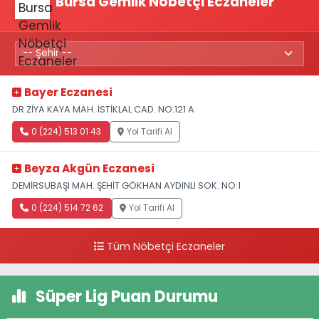
Bursa Gemlik Nöbetçi Eczaneler
Bayer Eczanesi
DR.ZİYA KAYA MAH. İSTİKLAL CAD. NO:121 A
0 (224) 513 01 43
Yol Tarifi Al
Beyza Akgün Eczanesi
DEMİRSUBAŞI MAH. ŞEHİT GÖKHAN AYDINLI SOK. NO:1
0 (224) 514 72 62
Yol Tarifi Al
Tüm Nöbetçi Eczaneler
Süper Lig Puan Durumu