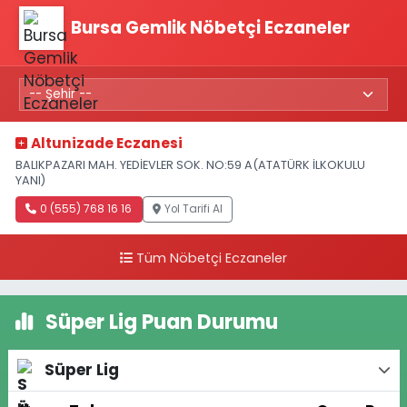
Bursa Gemlik Nöbetçi Eczaneler
Altunizade Eczanesi
BALIKPAZARI MAH. YEDİEVLER SOK. NO:59 A(ATATÜRK İLKOKULU
YANI)
0 (555) 768 16 16
Yol Tarifi Al
Tüm Nöbetçi Eczaneler
Süper Lig Puan Durumu
Süper Lig