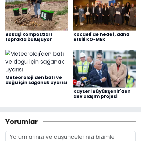
Bokaşi kompostları
Kocaeli'de hedef, daha
toprakla buluşuyor
etkili KO-MEK
Meteoroloji'den batı ve
doğu için sağanak uyarısı
Kayseri Büyükşehir'den
dev ulaşım projesi
Yorumlar