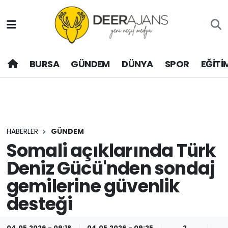
Hava Durumu
BURSA
GÜNDEM
DÜNYA
SPOR
EĞİTİ
Trafik Durumu
Puan Durumu ve Fikstür
Tüm Manşetler
HABERLER
GÜNDEM
Son Dakika Haberleri
Somali açıklarında Türk
Deniz Gücü'nden sondaj
Haber Arşivi
gemilerine güvenlik
desteği
04.05.2026 - 09:18
04.05.2026 - 09:25
2