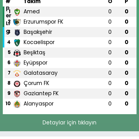
#
Takım
O
P
Amed
0
0
1
Erzurumspor FK
0
0
2
Başakşehir
0
0
3
Kocaelispor
0
0
4
Beşiktaş
0
0
5
Eyüpspor
0
0
6
Galatasaray
0
0
7
Çorum FK
0
0
8
Gaziantep FK
0
0
9
Alanyaspor
0
0
10
Detaylar için tıklayın