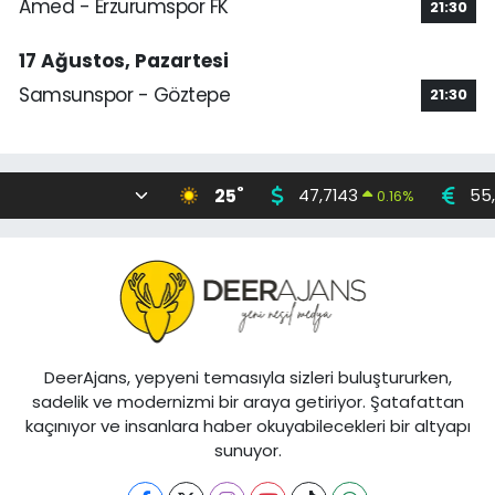
Amed - Erzurumspor FK
21:30
17 Ağustos, Pazartesi
Samsunspor - Göztepe
21:30
°
25
47,7143
55,
0.16
%
DeerAjans, yepyeni temasıyla sizleri buluştururken,
sadelik ve modernizmi bir araya getiriyor. Şatafattan
kaçınıyor ve insanlara haber okuyabilecekleri bir altyapı
sunuyor.