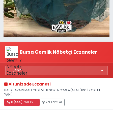
Bursa Gemlik Nöbetçi Eczaneler
Altunizade Eczanesi
BALIKPAZARI MAH. YEDİEVLER SOK. NO:59 A(ATATÜRK İLKOKULU
YANI)
0 (555) 768 16 16
Yol Tarifi Al