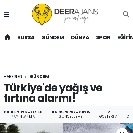
Hava Durumu
BURSA
GÜNDEM
DÜNYA
SPOR
EĞİTİ
Trafik Durumu
Puan Durumu ve Fikstür
Tüm Manşetler
HABERLER
GÜNDEM
Son Dakika Haberleri
Türkiye'de yağış ve
fırtına alarmı!
Haber Arşivi
04.05.2026 - 07:56
04.05.2026 - 08:05
2
YAYINLANMA
GÜNCELLEME
GÖSTERIM
OK