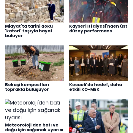
Midyat'ta tarihi doku
Kayseri İtfaiyesi'nden üst
'katori' taşıyla hayat
düzey performans
buluyor
Bokaşi kompostları
Kocaeli'de hedef, daha
toprakla buluşuyor
etkili KO-MEK
Meteoroloji'den batı ve
doğu için sağanak uyarısı