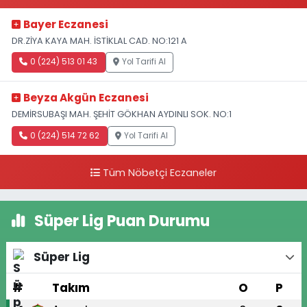
Bayer Eczanesi
DR.ZİYA KAYA MAH. İSTİKLAL CAD. NO:121 A
0 (224) 513 01 43
Yol Tarifi Al
Beyza Akgün Eczanesi
DEMİRSUBAŞI MAH. ŞEHİT GÖKHAN AYDINLI SOK. NO:1
0 (224) 514 72 62
Yol Tarifi Al
Tüm Nöbetçi Eczaneler
Süper Lig Puan Durumu
Süper Lig
#
Takım
O
P