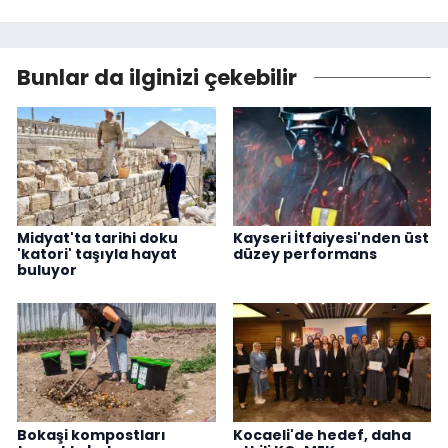
Bunlar da ilginizi çekebilir
Midyat'ta tarihi doku
Kayseri İtfaiyesi'nden üst
'katori' taşıyla hayat
düzey performans
buluyor
Bokaşi kompostları
Kocaeli'de hedef, daha