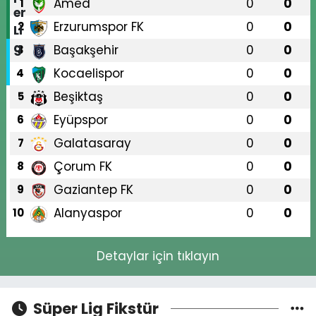
Amed
0
0
1
Erzurumspor FK
0
0
2
Başakşehir
0
0
3
Kocaelispor
0
0
4
Beşiktaş
0
0
5
Eyüpspor
0
0
6
Galatasaray
0
0
7
Çorum FK
0
0
8
Gaziantep FK
0
0
9
Alanyaspor
0
0
10
Detaylar için tıklayın
Süper Lig Fikstür