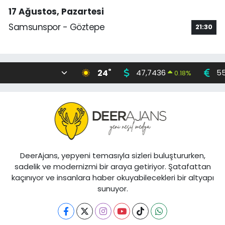
17 Ağustos, Pazartesi
Samsunspor - Göztepe
21:30
°
24
47,7436
55
0.18
%
DeerAjans, yepyeni temasıyla sizleri buluştururken,
sadelik ve modernizmi bir araya getiriyor. Şatafattan
kaçınıyor ve insanlara haber okuyabilecekleri bir altyapı
sunuyor.