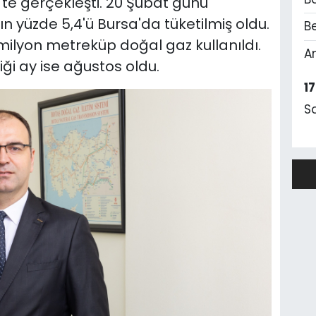
te gerçekleşti. 20 Şubat günü
ın yüzde 5,4'ü Bursa'da tüketilmiş oldu.
Be
milyon metreküp doğal gaz kullanıldı.
A
ği ay ise ağustos oldu.
1
S