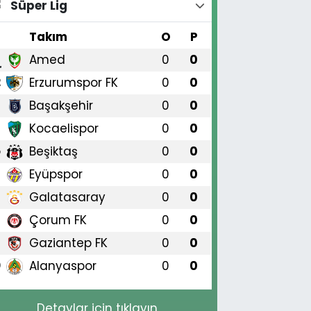
Süper Lig
#
Takım
O
P
Amed
0
0
1
Erzurumspor FK
0
0
2
Başakşehir
0
0
3
Kocaelispor
0
0
4
Beşiktaş
0
0
5
Eyüpspor
0
0
6
Galatasaray
0
0
7
Çorum FK
0
0
8
Gaziantep FK
0
0
9
Alanyaspor
0
0
0
Detaylar için tıklayın