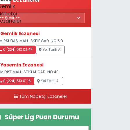
Gemlik Eczanesi
MİRSUBAŞI MAH. İSKELE CAD. NO:5 B
0 (224) 513 02 47
Yol Tarifi Al
Yasemin Eczanesi
MİDİYE MAH. İSTİKLAL CAD. NO:40
0 (224) 513 01 16
Yol Tarifi Al
Tüm Nöbetçi Eczaneler
Süper Lig Puan Durumu