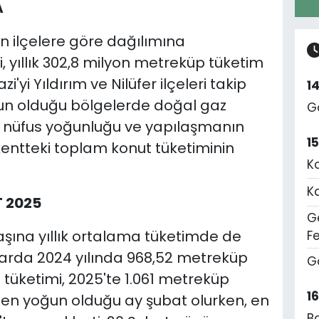
A
n ilçelere göre dağılımına
 yıllık 302,8 milyon metreküp tüketim
i'yi Yıldırım ve Nilüfer ilçeleri takip
1
oğun olduğu bölgelerde doğal gaz
G
, nüfus yoğunluğu ve yapılaşmanın
1
kentteki toplam konut tüketiminin
K
K
T 2025
Ge
şına yıllık ortalama tüketimde de
F
larda 2024 yılında 968,52 metreküp
G
 tüketimi, 2025'te 1.061 metreküp
1
n en yoğun olduğu ay şubat olurken, en
B