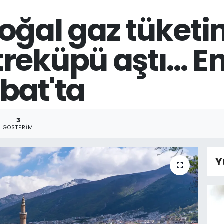
oğal gaz tüketim
reküpü aştı... E
bat'ta
3
GÖSTERIM
Y