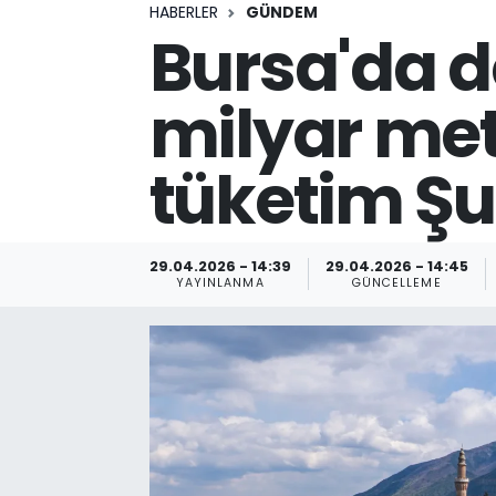
HABERLER
GÜNDEM
Bursa'da d
milyar met
tüketim Şu
29.04.2026 - 14:39
29.04.2026 - 14:45
YAYINLANMA
GÜNCELLEME