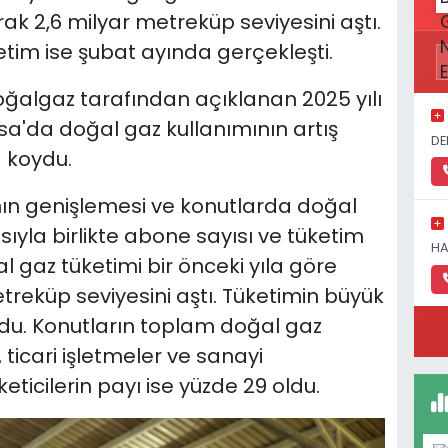
rak 2,6 milyar metreküp seviyesini aştı.
tim ise şubat ayında gerçekleşti.
ğalgaz tarafından açıklanan 2025 yılı
rsa'da doğal gaz kullanımının artış
DE
 koydu.
nın genişlemesi ve konutlarda doğal
ıyla birlikte abone sayısı ve tüketim
HA
al gaz tüketimi bir önceki yıla göre
treküp seviyesini aştı. Tüketimin büyük
rdu. Konutların toplam doğal gaz
 ticari işletmeler ve sanayi
keticilerin payı ise yüzde 29 oldu.