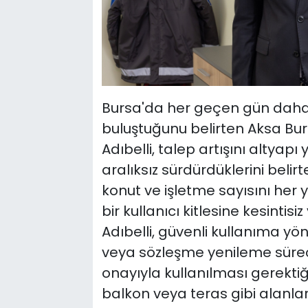
Bursa'da her geçen gün daha f
buluştuğunu belirten Aksa B
Adıbelli, talep artışını altyapı
aralıksız sürdürdüklerini belirt
konut ve işletme sayısını her y
bir kullanıcı kitlesine kesintisi
Adıbelli, güvenli kullanıma yö
veya sözleşme yenileme süreçl
onayıyla kullanılması gerekti
balkon veya teras gibi alanla