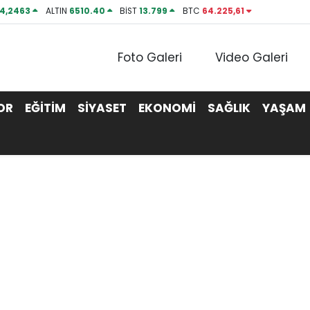
4,2463
ALTIN
6510.40
BİST
13.799
BTC
64.225,61
Foto Galeri
Video Galeri
OR
EĞİTİM
SİYASET
EKONOMİ
SAĞLIK
YAŞAM