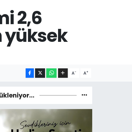
i 2,6
n yüksek
-
+
A
A
ükleniyor...