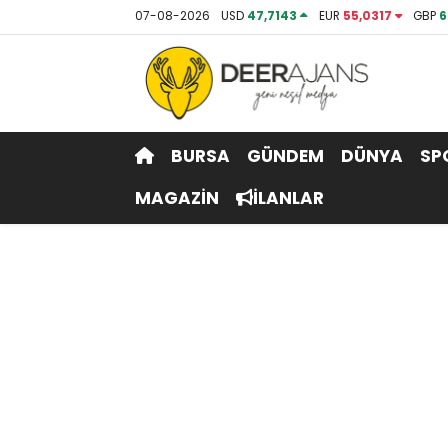
07-08-2026
USD
47,7143
EUR
55,0317
GBP
6
Hava Durumu
Trafik Durumu
BURSA
GÜNDEM
DÜNYA
SP
Puan Durumu ve Fikstür
MAGAZİN
İLANLAR
Tüm Manşetler
Son Dakika Haberleri
Haber Arşivi