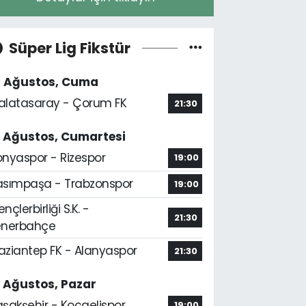
Süper Lig Fikstür
4 Ağustos, Cuma
alatasaray - Çorum FK
21:30
5 Ağustos, Cumartesi
onyaspor - Rizespor
19:00
asımpaşa - Trabzonspor
19:00
nçlerbirliği S.K. -
21:30
enerbahçe
aziantep FK - Alanyaspor
21:30
6 Ağustos, Pazar
aşakşehir - Kocaelispor
19:00