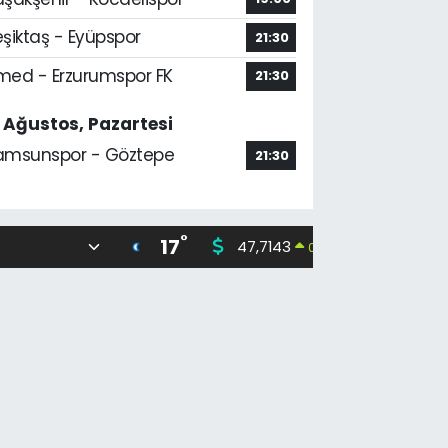
şiktaş - Eyüpspor
21:30
med - Erzurumspor FK
21:30
7 Ağustos, Pazartesi
amsunspor - Göztepe
21:30
°
17
47,7143
55,0317
0.16
%