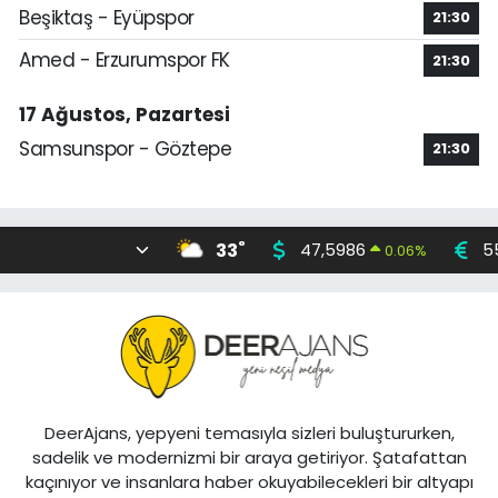
Beşiktaş - Eyüpspor
21:30
Amed - Erzurumspor FK
21:30
17 Ağustos, Pazartesi
Samsunspor - Göztepe
21:30
°
33
47,5986
5
0.06
%
DeerAjans, yepyeni temasıyla sizleri buluştururken,
sadelik ve modernizmi bir araya getiriyor. Şatafattan
kaçınıyor ve insanlara haber okuyabilecekleri bir altyapı