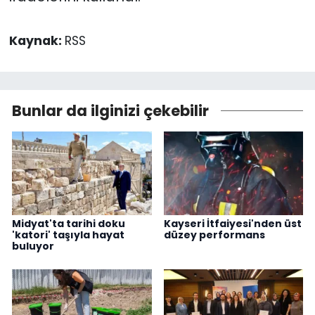
Kaynak:
RSS
Bunlar da ilginizi çekebilir
Midyat'ta tarihi doku
Kayseri İtfaiyesi'nden üst
'katori' taşıyla hayat
düzey performans
buluyor