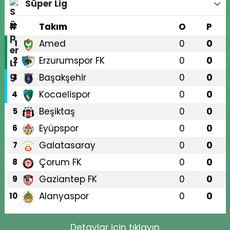
Süper Lig
#
Takım
O
P
Amed
0
0
1
Erzurumspor FK
0
0
2
Başakşehir
0
0
3
Kocaelispor
0
0
4
Beşiktaş
0
0
5
Eyüpspor
0
0
6
Galatasaray
0
0
7
Çorum FK
0
0
8
Gaziantep FK
0
0
9
Alanyaspor
0
0
10
Detaylar için tıklayın