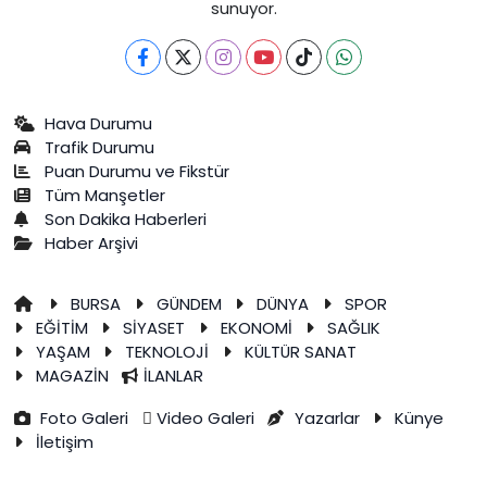
sunuyor.
Hava Durumu
Trafik Durumu
Puan Durumu ve Fikstür
Tüm Manşetler
Son Dakika Haberleri
Haber Arşivi
BURSA
GÜNDEM
DÜNYA
SPOR
EĞİTİM
SİYASET
EKONOMİ
SAĞLIK
YAŞAM
TEKNOLOJİ
KÜLTÜR SANAT
MAGAZİN
İLANLAR
Foto Galeri
Video Galeri
Yazarlar
Künye
İletişim