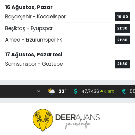
16 Ağustos, Pazar
Başakşehir - Kocaelispor
19:00
Beşiktaş - Eyüpspor
21:30
Amed - Erzurumspor FK
21:30
17 Ağustos, Pazartesi
Samsunspor - Göztepe
21:30
°
33
47,7436
55
0.18
%