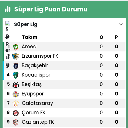
Süper Lig Puan Durumu
Süper Lig
#
Takım
O
P
Amed
0
0
1
Erzurumspor FK
0
0
2
Başakşehir
0
0
3
Kocaelispor
0
0
4
Beşiktaş
0
0
5
Eyüpspor
0
0
6
Galatasaray
0
0
7
Çorum FK
0
0
8
Gaziantep FK
0
0
9