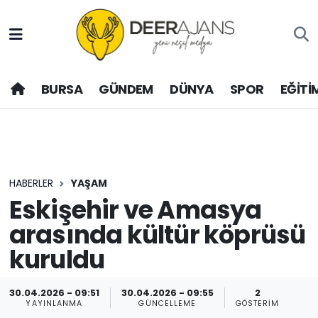
Hava Durumu
BURSA
GÜNDEM
DÜNYA
SPOR
EĞİTİ
Trafik Durumu
Puan Durumu ve Fikstür
Tüm Manşetler
HABERLER
YAŞAM
Son Dakika Haberleri
Eskişehir ve Amasya
arasında kültür köprüsü
Haber Arşivi
kuruldu
30.04.2026 - 09:51
30.04.2026 - 09:55
2
YAYINLANMA
GÜNCELLEME
GÖSTERIM