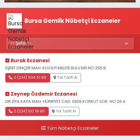
Bursa Gemlik Nöbetçi Eczaneler
Burak Eczanesi
EŞREF DİNÇER MAH. KUVAYİ MİLLİYE BULVARI NO:255 B
0 (224) 504 51 86
Yol Tarifi Al
Zeynep Özdemir Eczanesi
DR.ZİYA KAYA MAH. HÜRRİYET CAD. DEDE KORKUT SOK. NO:26 A
0 (224) 512 19 95
Yol Tarifi Al
Tüm Nöbetçi Eczaneler