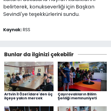
belirterek, konukseverliği için Başkan
Sevindi'ye teşekkürlerini sundu.
Kaynak:
RSS
Bunlar da ilginizi çekebilir
Artvin İl Özel İdare'den üç
Çayırovalıların Bilim
ilçeye yakın mercek
Şenliği memnuniyeti